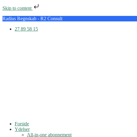
Skip to content
Radius Regnskab - R2 Consult
27 89 58 15
Forside
Ydelser
All-in-one abonnement