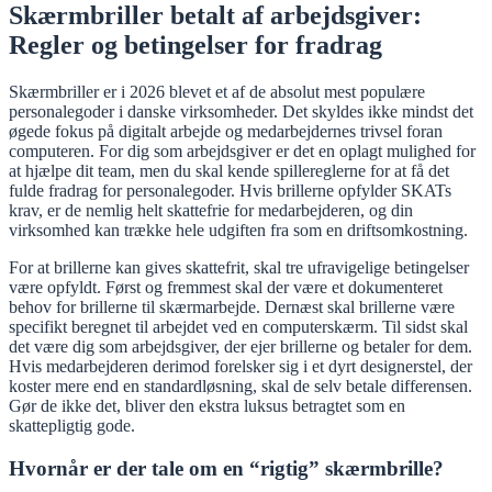
Skærmbriller betalt af arbejdsgiver:
Regler og betingelser for fradrag
Skærmbriller er i 2026 blevet et af de absolut mest populære
personalegoder i danske virksomheder. Det skyldes ikke mindst det
øgede fokus på digitalt arbejde og medarbejdernes trivsel foran
computeren. For dig som arbejdsgiver er det en oplagt mulighed for
at hjælpe dit team, men du skal kende spillereglerne for at få det
fulde fradrag for personalegoder. Hvis brillerne opfylder SKATs
krav, er de nemlig helt skattefrie for medarbejderen, og din
virksomhed kan trække hele udgiften fra som en driftsomkostning.
For at brillerne kan gives skattefrit, skal tre ufravigelige betingelser
være opfyldt. Først og fremmest skal der være et dokumenteret
behov for brillerne til skærmarbejde. Dernæst skal brillerne være
specifikt beregnet til arbejdet ved en computerskærm. Til sidst skal
det være dig som arbejdsgiver, der ejer brillerne og betaler for dem.
Hvis medarbejderen derimod forelsker sig i et dyrt designerstel, der
koster mere end en standardløsning, skal de selv betale differensen.
Gør de ikke det, bliver den ekstra luksus betragtet som en
skattepligtig gode.
Hvornår er der tale om en “rigtig” skærmbrille?