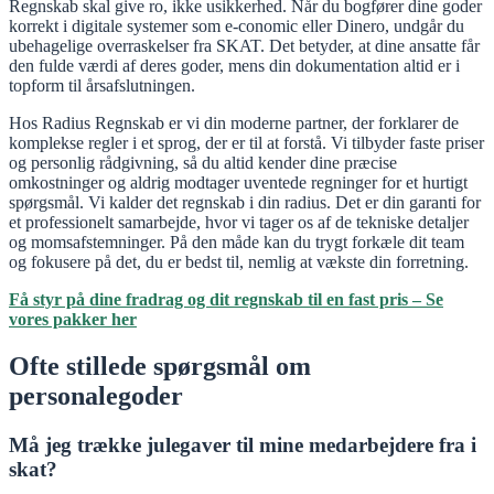
Regnskab skal give ro, ikke usikkerhed. Når du bogfører dine goder
korrekt i digitale systemer som e-conomic eller Dinero, undgår du
ubehagelige overraskelser fra SKAT. Det betyder, at dine ansatte får
den fulde værdi af deres goder, mens din dokumentation altid er i
topform til årsafslutningen.
Hos Radius Regnskab er vi din moderne partner, der forklarer de
komplekse regler i et sprog, der er til at forstå. Vi tilbyder faste priser
og personlig rådgivning, så du altid kender dine præcise
omkostninger og aldrig modtager uventede regninger for et hurtigt
spørgsmål. Vi kalder det regnskab i din radius. Det er din garanti for
et professionelt samarbejde, hvor vi tager os af de tekniske detaljer
og momsafstemninger. På den måde kan du trygt forkæle dit team
og fokusere på det, du er bedst til, nemlig at vækste din forretning.
Få styr på dine fradrag og dit regnskab til en fast pris – Se
vores pakker her
Ofte stillede spørgsmål om
personalegoder
Må jeg trække julegaver til mine medarbejdere fra i
skat?