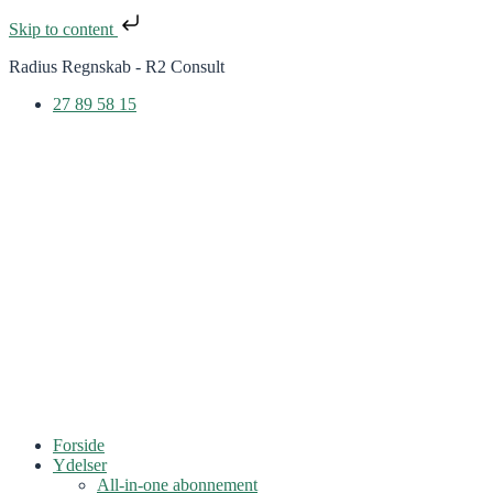
Skip to content
Radius Regnskab - R2 Consult
27 89 58 15
Forside
Ydelser
All-in-one abonnement