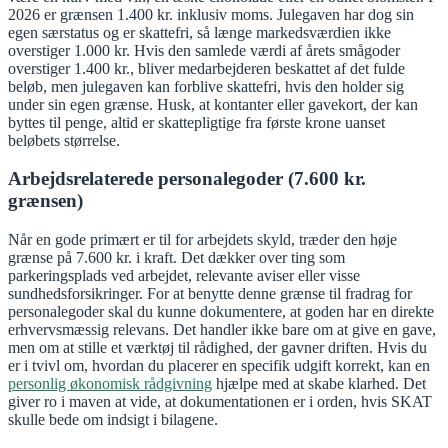
2026 er grænsen 1.400 kr. inklusiv moms. Julegaven har dog sin
egen særstatus og er skattefri, så længe markedsværdien ikke
overstiger 1.000 kr. Hvis den samlede værdi af årets smågoder
overstiger 1.400 kr., bliver medarbejderen beskattet af det fulde
beløb, men julegaven kan forblive skattefri, hvis den holder sig
under sin egen grænse. Husk, at kontanter eller gavekort, der kan
byttes til penge, altid er skattepligtige fra første krone uanset
beløbets størrelse.
Arbejdsrelaterede personalegoder (7.600 kr.
grænsen)
Når en gode primært er til for arbejdets skyld, træder den høje
grænse på 7.600 kr. i kraft. Det dækker over ting som
parkeringsplads ved arbejdet, relevante aviser eller visse
sundhedsforsikringer. For at benytte denne grænse til fradrag for
personalegoder skal du kunne dokumentere, at goden har en direkte
erhvervsmæssig relevans. Det handler ikke bare om at give en gave,
men om at stille et værktøj til rådighed, der gavner driften. Hvis du
er i tvivl om, hvordan du placerer en specifik udgift korrekt, kan en
personlig økonomisk rådgivning
hjælpe med at skabe klarhed. Det
giver ro i maven at vide, at dokumentationen er i orden, hvis SKAT
skulle bede om indsigt i bilagene.