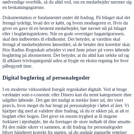
nødvendige overblik, så du altid ved, om en medarbejder nærmer sig
en beskatningsgrænse.
Dokumentation er fundamentet under dit fradrag. På bilaget skal det
fremgå tydeligt, hvad der er købt, og hvem modtageren er. Hvis du
giver en gave til en bestemt medarbejder, bør navnet stå på bilaget
eller i bogføringsteksten. Når en gode overstiger bagatelgrænsen,
skal den indberettes til eIndkomst. Det betyder, at værdien skal
fremgå af medarbejderens lønseddel, så de betaler den korrekte skat.
Hos Radius Regnskab arbejder vi med faste priser på vores løbende
bogføring på abonnement. Det betyder, at du altid kan række ud og
få afklaret tvivlsspørgsmål uden at frygte en ekstra regning for hver
påbegyndt time.
Digital bogføring af personalegoder
I en moderne virksomhed foregår regnskabet digitalt. Ved at bruge
værktøjer som e-conomic eller Dinero kan du nemt kategorisere dine
udgifter løbende. Det gør det muligt at trække lister ud, der viser
præcis, hvor meget du har brugt på personalepleje i løbet af året. Vi
hjælper dig med at validere dine fradrag, så du er sikker på, at alt er
bogført efter bogen. Det giver en enorm tryghed at få tingene
forklaret i øjenhøjde, før du foretager de store indkøb til dine ansatte.
På den måde sikrer vi sammen, at dit fradrag for personalegoder
bliver håndteret korrekt fra starten, så du undgår manuelle rettelser