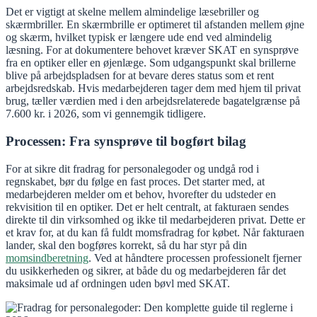
Det er vigtigt at skelne mellem almindelige læsebriller og
skærmbriller. En skærmbrille er optimeret til afstanden mellem øjne
og skærm, hvilket typisk er længere ude end ved almindelig
læsning. For at dokumentere behovet kræver SKAT en synsprøve
fra en optiker eller en øjenlæge. Som udgangspunkt skal brillerne
blive på arbejdspladsen for at bevare deres status som et rent
arbejdsredskab. Hvis medarbejderen tager dem med hjem til privat
brug, tæller værdien med i den arbejdsrelaterede bagatelgrænse på
7.600 kr. i 2026, som vi gennemgik tidligere.
Processen: Fra synsprøve til bogført bilag
For at sikre dit fradrag for personalegoder og undgå rod i
regnskabet, bør du følge en fast proces. Det starter med, at
medarbejderen melder om et behov, hvorefter du udsteder en
rekvisition til en optiker. Det er helt centralt, at fakturaen sendes
direkte til din virksomhed og ikke til medarbejderen privat. Dette er
et krav for, at du kan få fuldt momsfradrag for købet. Når fakturaen
lander, skal den bogføres korrekt, så du har styr på din
momsindberetning
. Ved at håndtere processen professionelt fjerner
du usikkerheden og sikrer, at både du og medarbejderen får det
maksimale ud af ordningen uden bøvl med SKAT.