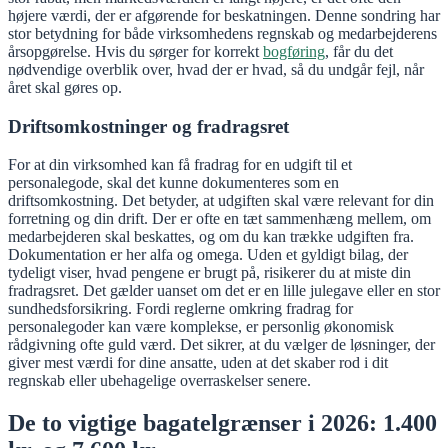
højere værdi, der er afgørende for beskatningen. Denne sondring har
stor betydning for både virksomhedens regnskab og medarbejderens
årsopgørelse. Hvis du sørger for korrekt
bogføring
, får du det
nødvendige overblik over, hvad der er hvad, så du undgår fejl, når
året skal gøres op.
Driftsomkostninger og fradragsret
For at din virksomhed kan få fradrag for en udgift til et
personalegode, skal det kunne dokumenteres som en
driftsomkostning. Det betyder, at udgiften skal være relevant for din
forretning og din drift. Der er ofte en tæt sammenhæng mellem, om
medarbejderen skal beskattes, og om du kan trække udgiften fra.
Dokumentation er her alfa og omega. Uden et gyldigt bilag, der
tydeligt viser, hvad pengene er brugt på, risikerer du at miste din
fradragsret. Det gælder uanset om det er en lille julegave eller en stor
sundhedsforsikring. Fordi reglerne omkring fradrag for
personalegoder kan være komplekse, er personlig økonomisk
rådgivning ofte guld værd. Det sikrer, at du vælger de løsninger, der
giver mest værdi for dine ansatte, uden at det skaber rod i dit
regnskab eller ubehagelige overraskelser senere.
De to vigtige bagatelgrænser i 2026: 1.400