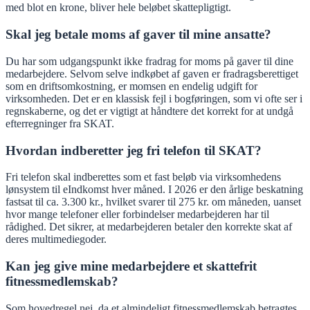
med blot en krone, bliver hele beløbet skattepligtigt.
Skal jeg betale moms af gaver til mine ansatte?
Du har som udgangspunkt ikke fradrag for moms på gaver til dine
medarbejdere. Selvom selve indkøbet af gaven er fradragsberettiget
som en driftsomkostning, er momsen en endelig udgift for
virksomheden. Det er en klassisk fejl i bogføringen, som vi ofte ser i
regnskaberne, og det er vigtigt at håndtere det korrekt for at undgå
efterregninger fra SKAT.
Hvordan indberetter jeg fri telefon til SKAT?
Fri telefon skal indberettes som et fast beløb via virksomhedens
lønsystem til eIndkomst hver måned. I 2026 er den årlige beskatning
fastsat til ca. 3.300 kr., hvilket svarer til 275 kr. om måneden, uanset
hvor mange telefoner eller forbindelser medarbejderen har til
rådighed. Det sikrer, at medarbejderen betaler den korrekte skat af
deres multimediegoder.
Kan jeg give mine medarbejdere et skattefrit
fitnessmedlemskab?
Som hovedregel nej, da et almindeligt fitnessmedlemskab betragtes