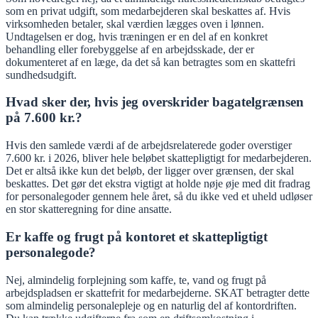
som en privat udgift, som medarbejderen skal beskattes af. Hvis
virksomheden betaler, skal værdien lægges oven i lønnen.
Undtagelsen er dog, hvis træningen er en del af en konkret
behandling eller forebyggelse af en arbejdsskade, der er
dokumenteret af en læge, da det så kan betragtes som en skattefri
sundhedsudgift.
Hvad sker der, hvis jeg overskrider bagatelgrænsen
på 7.600 kr.?
Hvis den samlede værdi af de arbejdsrelaterede goder overstiger
7.600 kr. i 2026, bliver hele beløbet skattepligtigt for medarbejderen.
Det er altså ikke kun det beløb, der ligger over grænsen, der skal
beskattes. Det gør det ekstra vigtigt at holde nøje øje med dit fradrag
for personalegoder gennem hele året, så du ikke ved et uheld udløser
en stor skatteregning for dine ansatte.
Er kaffe og frugt på kontoret et skattepligtigt
personalegode?
Nej, almindelig forplejning som kaffe, te, vand og frugt på
arbejdspladsen er skattefrit for medarbejderne. SKAT betragter dette
som almindelig personalepleje og en naturlig del af kontordriften.