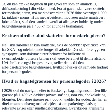
Ja, du kan trække udgiften til julegaver fra som en almindelig
driftsomkostning i din virksomhed. For at gaven skal være skattefri
for medarbejderen, må markedsværdien i 2026 ikke overstige 1.000
kr. inklusiv moms. Hvis medarbejderen modtager andre smågaver i
løbet af året, skal den samlede værdi af alle gaver holde sig under
bagatelgrænsen på 1.400 kr. for at undgå beskatning.
Er skærmbriller altid skattefrie for medarbejderen?
Nej, skærmbriller er kun skattefrie, hvis de opfylder specifikke krav
fra SKAT og udelukkende bruges til arbejde. Der skal foreligge en
synsprøve, som dokumenterer behovet for brillerne til
skærmarbejde, og selve brillen skal være beregnet til denne afstand.
Hvis brillerne også bruges privat, tæller de med i den
arbejdsrelaterede bagatelgrænse, hvilket påvirker dit samlede fradrag
for personalegoder.
Hvad er bagatelgrænsen for personalegoder i 2026?
I 2026 skal du navigere efter to forskellige bagatelgrænser. Den lille
grænse på 1.400 kr. dækker private småting som vin, chokolade og
blomster. Den store grænse på 7.600 kr. gælder for goder, der har en
direkte sammenhæng med arbejdet, såsom parkeringspladser,
relevante aviser eller sundhedsforsikringer. Overskrides grænserne