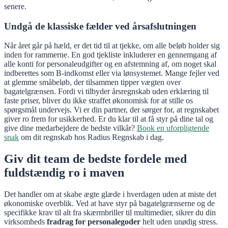
senere.
Undgå de klassiske fælder ved årsafslutningen
Når året går på hæld, er det tid til at tjekke, om alle beløb holder sig
inden for rammerne. En god tjekliste inkluderer en gennemgang af
alle konti for personaleudgifter og en afstemning af, om noget skal
indberettes som B-indkomst eller via lønsystemet. Mange fejler ved
at glemme småbeløb, der tilsammen tipper vægten over
bagatelgrænsen. Fordi vi tilbyder årsregnskab uden erklæring til
faste priser, bliver du ikke straffet økonomisk for at stille os
spørgsmål undervejs. Vi er din partner, der sørger for, at regnskabet
giver ro frem for usikkerhed. Er du klar til at få styr på dine tal og
give dine medarbejdere de bedste vilkår?
Book en uforpligtende
snak
om dit regnskab hos Radius Regnskab i dag.
Giv dit team de bedste fordele med
fuldstændig ro i maven
Det handler om at skabe ægte glæde i hverdagen uden at miste det
økonomiske overblik. Ved at have styr på bagatelgrænserne og de
specifikke krav til alt fra skærmbriller til multimedier, sikrer du din
virksomheds
fradrag for personalegoder
helt uden unødig stress.