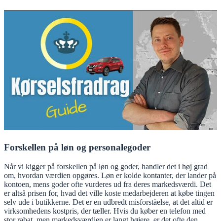
Forskellen på løn og personalegoder
Når vi kigger på forskellen på løn og goder, handler det i høj grad
om, hvordan værdien opgøres. Løn er kolde kontanter, der lander på
kontoen, mens goder ofte vurderes ud fra deres markedsværdi. Det
er altså prisen for, hvad det ville koste medarbejderen at købe tingen
selv ude i butikkerne. Det er en udbredt misforståelse, at det altid er
virksomhedens kostpris, der tæller. Hvis du køber en telefon med
stor rabat, men markedsværdien er langt højere, er det ofte den