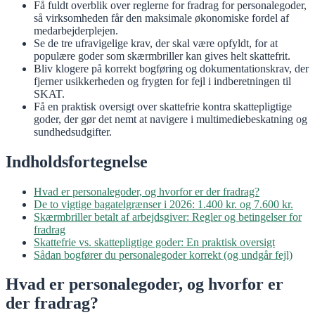
Få fuldt overblik over reglerne for fradrag for personalegoder,
så virksomheden får den maksimale økonomiske fordel af
medarbejderplejen.
Se de tre ufravigelige krav, der skal være opfyldt, for at
populære goder som skærmbriller kan gives helt skattefrit.
Bliv klogere på korrekt bogføring og dokumentationskrav, der
fjerner usikkerheden og frygten for fejl i indberetningen til
SKAT.
Få en praktisk oversigt over skattefrie kontra skattepligtige
goder, der gør det nemt at navigere i multimediebeskatning og
sundhedsudgifter.
Indholdsfortegnelse
Hvad er personalegoder, og hvorfor er der fradrag?
De to vigtige bagatelgrænser i 2026: 1.400 kr. og 7.600 kr.
Skærmbriller betalt af arbejdsgiver: Regler og betingelser for
fradrag
Skattefrie vs. skattepligtige goder: En praktisk oversigt
Sådan bogfører du personalegoder korrekt (og undgår fejl)
Hvad er personalegoder, og hvorfor er
der fradrag?