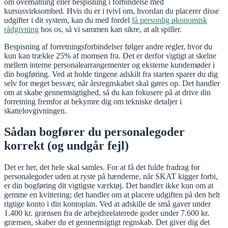
om overnatning eller bespisning i forbindelse med
kursusvirksomhed. Hvis du er i tvivl om, hvordan du placerer disse
udgifter i dit system, kan du med fordel
få personlig økonomisk
rådgivning
hos os, så vi sammen kan sikre, at alt spiller.
Bespisning af forretningsforbindelser følger andre regler, hvor du
kun kan trække 25% af momsen fra. Det er derfor vigtigt at skelne
mellem interne personalearrangementer og eksterne kundemøder i
din bogføring. Ved at holde tingene adskilt fra starten sparer du dig
selv for meget besvær, når årsregnskabet skal gøres op. Det handler
om at skabe gennemsigtighed, så du kan fokusere på at drive din
forretning fremfor at bekymre dig om tekniske detaljer i
skattelovgivningen.
Sådan bogfører du personalegoder
korrekt (og undgår fejl)
Det er her, det hele skal samles. For at få det fulde fradrag for
personalegoder uden at ryste på hænderne, når SKAT kigger forbi,
er din bogføring dit vigtigste værktøj. Det handler ikke kun om at
gemme en kvittering; det handler om at placere udgiften på den helt
rigtige konto i din kontoplan. Ved at adskille de små gaver under
1.400 kr. grænsen fra de arbejdsrelaterede goder under 7.600 kr.
grænsen, skaber du et gennemsigtigt regnskab. Det giver dig det