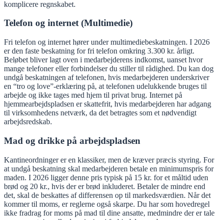
komplicere regnskabet.
Telefon og internet (Multimedie)
Fri telefon og internet hører under multimediebeskatningen. I 2026
er den faste beskatning for fri telefon omkring 3.300 kr. årligt.
Beløbet bliver lagt oven i medarbejderens indkomst, uanset hvor
mange telefoner eller forbindelser du stiller til rådighed. Du kan dog
undgå beskatningen af telefonen, hvis medarbejderen underskriver
en “tro og love”-erklæring på, at telefonen udelukkende bruges til
arbejde og ikke tages med hjem til privat brug. Internet på
hjemmearbejdspladsen er skattefrit, hvis medarbejderen har adgang
til virksomhedens netværk, da det betragtes som et nødvendigt
arbejdsredskab.
Mad og drikke på arbejdspladsen
Kantineordninger er en klassiker, men de kræver præcis styring. For
at undgå beskatning skal medarbejderen betale en minimumspris for
maden. I 2026 ligger denne pris typisk på 15 kr. for et måltid uden
brød og 20 kr., hvis der er brød inkluderet. Betaler de mindre end
det, skal de beskattes af differensen op til markedsværdien. Når det
kommer til moms, er reglerne også skarpe. Du har som hovedregel
ikke fradrag for moms på mad til dine ansatte, medmindre der er tale