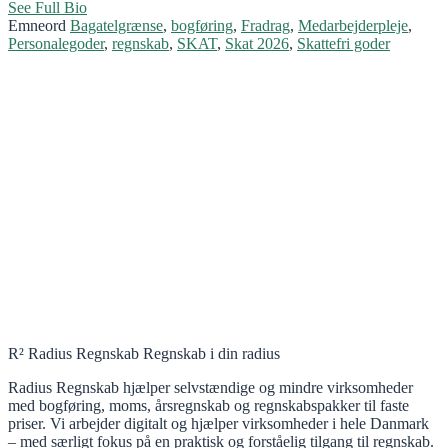
See Full Bio
Emneord
Bagatelgrænse
,
bogføring
,
Fradrag
,
Medarbejderpleje
,
Personalegoder
,
regnskab
,
SKAT
,
Skat 2026
,
Skattefri goder
R² Radius Regnskab Regnskab i din radius
Radius Regnskab hjælper selvstændige og mindre virksomheder
med bogføring, moms, årsregnskab og regnskabspakker til faste
priser. Vi arbejder digitalt og hjælper virksomheder i hele Danmark
– med særligt fokus på en praktisk og forståelig tilgang til regnskab.