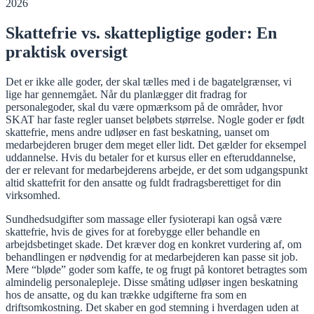
Skattefrie vs. skattepligtige goder: En
praktisk oversigt
Det er ikke alle goder, der skal tælles med i de bagatelgrænser, vi
lige har gennemgået. Når du planlægger dit fradrag for
personalegoder, skal du være opmærksom på de områder, hvor
SKAT har faste regler uanset beløbets størrelse. Nogle goder er født
skattefrie, mens andre udløser en fast beskatning, uanset om
medarbejderen bruger dem meget eller lidt. Det gælder for eksempel
uddannelse. Hvis du betaler for et kursus eller en efteruddannelse,
der er relevant for medarbejderens arbejde, er det som udgangspunkt
altid skattefrit for den ansatte og fuldt fradragsberettiget for din
virksomhed.
Sundhedsudgifter som massage eller fysioterapi kan også være
skattefrie, hvis de gives for at forebygge eller behandle en
arbejdsbetinget skade. Det kræver dog en konkret vurdering af, om
behandlingen er nødvendig for at medarbejderen kan passe sit job.
Mere “bløde” goder som kaffe, te og frugt på kontoret betragtes som
almindelig personalepleje. Disse småting udløser ingen beskatning
hos de ansatte, og du kan trække udgifterne fra som en
driftsomkostning. Det skaber en god stemning i hverdagen uden at