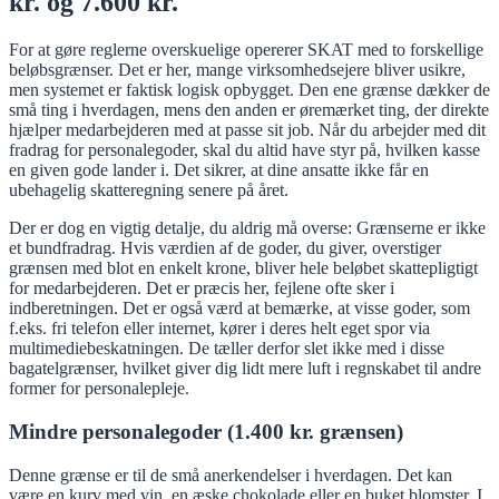
kr. og 7.600 kr.
For at gøre reglerne overskuelige opererer SKAT med to forskellige
beløbsgrænser. Det er her, mange virksomhedsejere bliver usikre,
men systemet er faktisk logisk opbygget. Den ene grænse dækker de
små ting i hverdagen, mens den anden er øremærket ting, der direkte
hjælper medarbejderen med at passe sit job. Når du arbejder med dit
fradrag for personalegoder, skal du altid have styr på, hvilken kasse
en given gode lander i. Det sikrer, at dine ansatte ikke får en
ubehagelig skatteregning senere på året.
Der er dog en vigtig detalje, du aldrig må overse: Grænserne er ikke
et bundfradrag. Hvis værdien af de goder, du giver, overstiger
grænsen med blot en enkelt krone, bliver hele beløbet skattepligtigt
for medarbejderen. Det er præcis her, fejlene ofte sker i
indberetningen. Det er også værd at bemærke, at visse goder, som
f.eks. fri telefon eller internet, kører i deres helt eget spor via
multimediebeskatningen. De tæller derfor slet ikke med i disse
bagatelgrænser, hvilket giver dig lidt mere luft i regnskabet til andre
former for personalepleje.
Mindre personalegoder (1.400 kr. grænsen)
Denne grænse er til de små anerkendelser i hverdagen. Det kan
være en kurv med vin, en æske chokolade eller en buket blomster. I