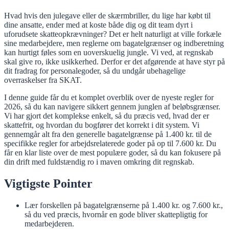
Hvad hvis den julegave eller de skærmbriller, du lige har købt til
dine ansatte, ender med at koste både dig og dit team dyrt i
uforudsete skatteopkrævninger? Det er helt naturligt at ville forkæle
sine medarbejdere, men reglerne om bagatelgrænser og indberetning
kan hurtigt føles som en uoverskuelig jungle. Vi ved, at regnskab
skal give ro, ikke usikkerhed. Derfor er det afgørende at have styr på
dit fradrag for personalegoder, så du undgår ubehagelige
overraskelser fra SKAT.
I denne guide får du et komplet overblik over de nyeste regler for
2026, så du kan navigere sikkert gennem junglen af beløbsgrænser.
Vi har gjort det komplekse enkelt, så du præcis ved, hvad der er
skattefrit, og hvordan du bogfører det korrekt i dit system. Vi
gennemgår alt fra den generelle bagatelgrænse på 1.400 kr. til de
specifikke regler for arbejdsrelaterede goder på op til 7.600 kr. Du
får en klar liste over de mest populære goder, så du kan fokusere på
din drift med fuldstændig ro i maven omkring dit regnskab.
Vigtigste Pointer
Lær forskellen på bagatelgrænserne på 1.400 kr. og 7.600 kr.,
så du ved præcis, hvornår en gode bliver skattepligtig for
medarbejderen.