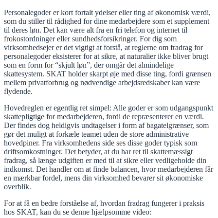
Personalegoder er kort fortalt ydelser eller ting af økonomisk værdi,
som du stiller til rådighed for dine medarbejdere som et supplement
til deres løn. Det kan være alt fra en fri telefon og internet til
frokostordninger eller sundhedsforsikringer. For dig som
virksomhedsejer er det vigtigt at forstå, at reglerne om fradrag for
personalegoder eksisterer for at sikre, at naturalier ikke bliver brugt
som en form for “skjult løn”, der omgår det almindelige
skattesystem. SKAT holder skarpt øje med disse ting, fordi grænsen
mellem privatforbrug og nødvendige arbejdsredskaber kan være
flydende.
Hovedreglen er egentlig ret simpel: Alle goder er som udgangspunkt
skattepligtige for medarbejderen, fordi de repræsenterer en værdi.
Der findes dog heldigvis undtagelser i form af bagatelgrænser, som
gør det muligt at forkæle teamet uden de store administrative
hovedpiner. Fra virksomhedens side ses disse goder typisk som
driftsomkostninger. Det betyder, at du har ret til skattemæssigt
fradrag, så længe udgiften er med til at sikre eller vedligeholde din
indkomst. Det handler om at finde balancen, hvor medarbejderen får
en mærkbar fordel, mens din virksomhed bevarer sit økonomiske
overblik.
For at få en bedre forståelse af, hvordan fradrag fungerer i praksis
hos SKAT, kan du se denne hjælpsomme video: