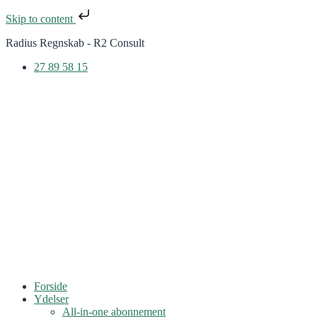
Skip to content
Radius Regnskab - R2 Consult
27 89 58 15
Forside
Ydelser
All-in-one abonnement