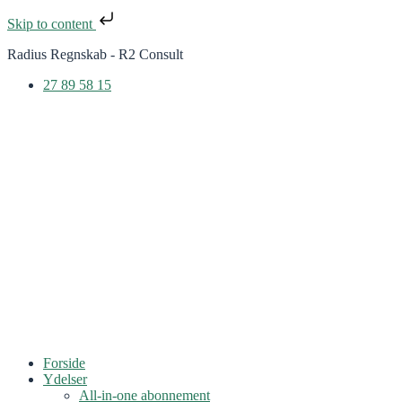
Skip to content
Radius Regnskab - R2 Consult
27 89 58 15
Forside
Ydelser
All-in-one abonnement