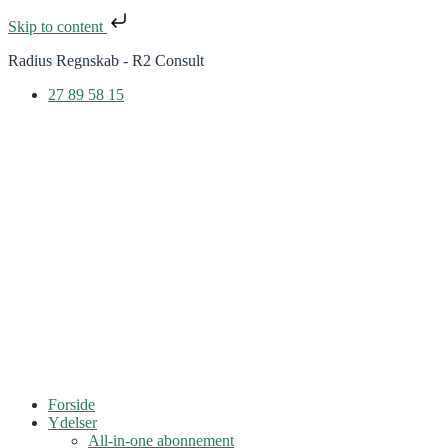
Skip to content
Radius Regnskab - R2 Consult
27 89 58 15
Forside
Ydelser
All-in-one abonnement