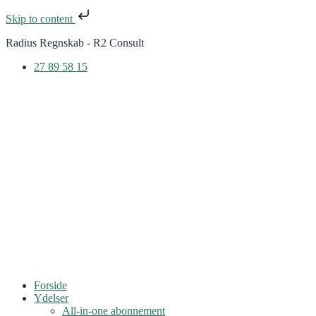
Skip to content
Radius Regnskab - R2 Consult
27 89 58 15
Forside
Ydelser
All-in-one abonnement