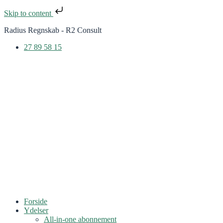
Skip to content
Radius Regnskab - R2 Consult
27 89 58 15
Forside
Ydelser
All-in-one abonnement