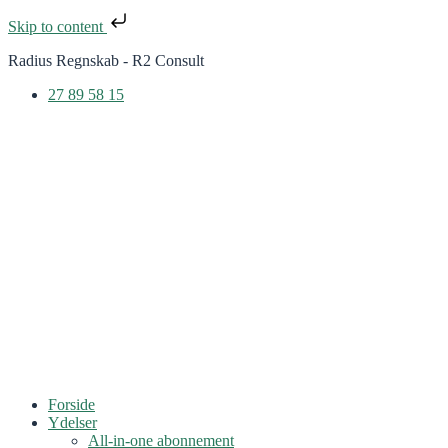
Skip to content
Radius Regnskab - R2 Consult
27 89 58 15
Forside
Ydelser
All-in-one abonnement