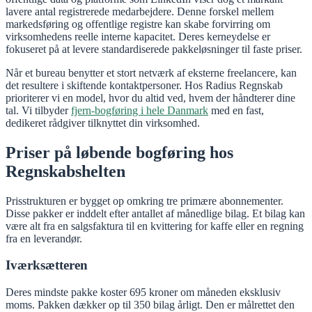
lavere antal registrerede medarbejdere. Denne forskel mellem
markedsføring og offentlige registre kan skabe forvirring om
virksomhedens reelle interne kapacitet. Deres kerneydelse er
fokuseret på at levere standardiserede pakkeløsninger til faste priser.
Når et bureau benytter et stort netværk af eksterne freelancere, kan
det resultere i skiftende kontaktpersoner. Hos Radius Regnskab
prioriterer vi en model, hvor du altid ved, hvem der håndterer dine
tal. Vi tilbyder
fjern-bogføring i hele Danmark
med en fast,
dedikeret rådgiver tilknyttet din virksomhed.
Priser på løbende bogføring hos
Regnskabshelten
Prisstrukturen er bygget op omkring tre primære abonnementer.
Disse pakker er inddelt efter antallet af månedlige bilag. Et bilag kan
være alt fra en salgsfaktura til en kvittering for kaffe eller en regning
fra en leverandør.
Iværksætteren
Deres mindste pakke koster 695 kroner om måneden eksklusiv
moms. Pakken dækker op til 350 bilag årligt. Den er målrettet den