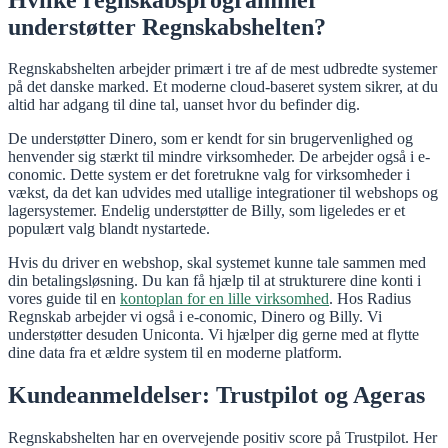
understøtter Regnskabshelten?
Regnskabshelten arbejder primært i tre af de mest udbredte systemer
på det danske marked. Et moderne cloud-baseret system sikrer, at du
altid har adgang til dine tal, uanset hvor du befinder dig.
De understøtter Dinero, som er kendt for sin brugervenlighed og
henvender sig stærkt til mindre virksomheder. De arbejder også i e-
conomic. Dette system er det foretrukne valg for virksomheder i
vækst, da det kan udvides med utallige integrationer til webshops og
lagersystemer. Endelig understøtter de Billy, som ligeledes er et
populært valg blandt nystartede.
Hvis du driver en webshop, skal systemet kunne tale sammen med
din betalingsløsning. Du kan få hjælp til at strukturere dine konti i
vores guide til en
kontoplan for en lille virksomhed
. Hos Radius
Regnskab arbejder vi også i e-conomic, Dinero og Billy. Vi
understøtter desuden Uniconta. Vi hjælper dig gerne med at flytte
dine data fra et ældre system til en moderne platform.
Kundeanmeldelser: Trustpilot og Ageras
Regnskabshelten har en overvejende positiv score på Trustpilot. Her