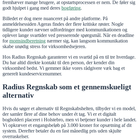
fremhæver mange brugere, at opstartsprocessen er nem. De føler sig
godt hjulpet i gang med deres
bogføring
.
Billedet er dog mere nuanceret på andre platforme. På
anmeldelsessiden Ageras findes der flere kritiske røster. Nogle
tidligere kunder nævner udfordringer med kommunikationen og
oplever lange svartider ved presserende spørgsmål. Når en deadline
for
momsindberetning
nærmer sig, kan langsom kommunikation
skabe unødig stress for virksomhedsejeren.
Hos Radius Regnskab garanterer vi en svartid på en til tre hverdage.
Du har altid direkte kontakt til den person, der kender din
virksomhed bedst. Vi gemmer ikke vores rådgivere væk bag et
generelt kundeservicenummer.
Radius Regnskab som et gennemskueligt
alternativ
Hvis du søger et alternativ til Regnskabshelten, tilbyder vi en model,
der samler flere af dine behov under ét tag. Vi er et digitalt
bogholderi placeret i Holstebro, men vi betjener kunder i hele landet.
Vi opkræver et engangsbeløb på 3.000 kroner for opsætning af dit
system. Derefter betaler du en fast månedlig pris uden skjulte
overraskelser.