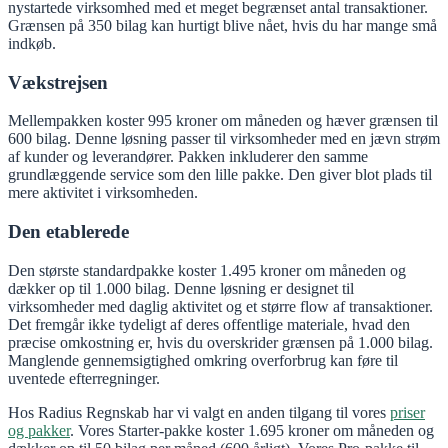
nystartede virksomhed med et meget begrænset antal transaktioner.
Grænsen på 350 bilag kan hurtigt blive nået, hvis du har mange små
indkøb.
Vækstrejsen
Mellempakken koster 995 kroner om måneden og hæver grænsen til
600 bilag. Denne løsning passer til virksomheder med en jævn strøm
af kunder og leverandører. Pakken inkluderer den samme
grundlæggende service som den lille pakke. Den giver blot plads til
mere aktivitet i virksomheden.
Den etablerede
Den største standardpakke koster 1.495 kroner om måneden og
dækker op til 1.000 bilag. Denne løsning er designet til
virksomheder med daglig aktivitet og et større flow af transaktioner.
Det fremgår ikke tydeligt af deres offentlige materiale, hvad den
præcise omkostning er, hvis du overskrider grænsen på 1.000 bilag.
Manglende gennemsigtighed omkring overforbrug kan føre til
uventede efterregninger.
Hos Radius Regnskab har vi valgt en anden tilgang til vores
priser
og pakker
. Vores Starter-pakke koster 1.695 kroner om måneden og