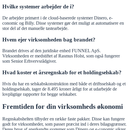
Hvilke systemer arbejder de i?
De arbejder primært i de cloud-baserede systemer Dinero, e-
conomic og Billy. Disse systemer gør det muligt at automatisere en
stor del af det manuelle tastearbejde.
Hvem ejer virksomheden bag brandet?
Brandet drives af den juridiske enhed FUNNEL ApS.
Virksomheden er medstiftet af Rasmus Holst, som også fungerer
som Senior Erhvervsrådgiver.
Hvad koster et årsregnskab for et holdingselskab?
Hvis du har en selskabskonstruktion med både et driftsselskab og et
holdingselskab, tager de 8.495 kroner årligt for at udarbejde de
lovpligtige rapporter for begge selskaber.
Fremtiden for din virksomheds økonomi
Regnskabshelten tilbyder en række faste pakker. Disse kan fungere
godt for virksomheder, som passer præcist ind i deres bilagsgrænser.
Deres brug af anerkendte systemer som Dinero og e-conomic sikrer