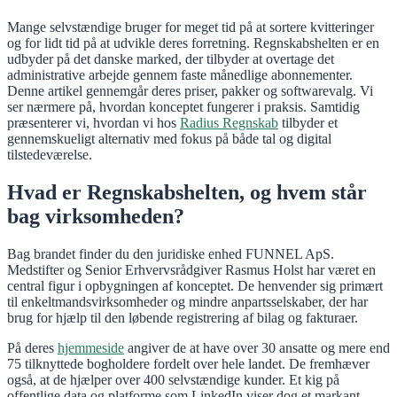
Mange selvstændige bruger for meget tid på at sortere kvitteringer
og for lidt tid på at udvikle deres forretning. Regnskabshelten er en
udbyder på det danske marked, der tilbyder at overtage det
administrative arbejde gennem faste månedlige abonnementer.
Denne artikel gennemgår deres priser, pakker og softwarevalg. Vi
ser nærmere på, hvordan konceptet fungerer i praksis. Samtidig
præsenterer vi, hvordan vi hos
Radius Regnskab
tilbyder et
gennemskueligt alternativ med fokus på både tal og digital
tilstedeværelse.
Hvad er Regnskabshelten, og hvem står
bag virksomheden?
Bag brandet finder du den juridiske enhed FUNNEL ApS.
Medstifter og Senior Erhvervsrådgiver Rasmus Holst har været en
central figur i opbygningen af konceptet. De henvender sig primært
til enkeltmandsvirksomheder og mindre anpartsselskaber, der har
brug for hjælp til den løbende registrering af bilag og fakturaer.
På deres
hjemmeside
angiver de at have over 30 ansatte og mere end
75 tilknyttede bogholdere fordelt over hele landet. De fremhæver
også, at de hjælper over 400 selvstændige kunder. Et kig på
offentlige data og platforme som LinkedIn viser dog et markant