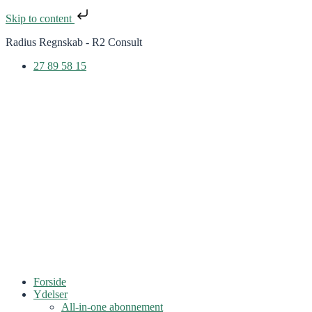
Skip to content
Radius Regnskab - R2 Consult
27 89 58 15
Forside
Ydelser
All-in-one abonnement