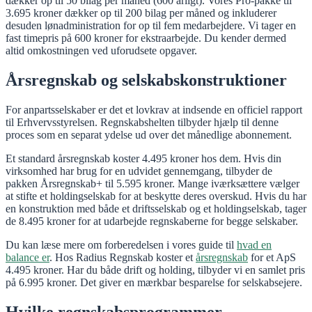
dækker op til 50 bilag per måned (600 årligt). Vores Pro-pakke til
3.695 kroner dækker op til 200 bilag per måned og inkluderer
desuden lønadministration for op til fem medarbejdere. Vi tager en
fast timepris på 600 kroner for ekstraarbejde. Du kender dermed
altid omkostningen ved uforudsete opgaver.
Årsregnskab og selskabskonstruktioner
For anpartsselskaber er det et lovkrav at indsende en officiel rapport
til Erhvervsstyrelsen. Regnskabshelten tilbyder hjælp til denne
proces som en separat ydelse ud over det månedlige abonnement.
Et standard årsregnskab koster 4.495 kroner hos dem. Hvis din
virksomhed har brug for en udvidet gennemgang, tilbyder de
pakken Årsregnskab+ til 5.595 kroner. Mange iværksættere vælger
at stifte et holdingselskab for at beskytte deres overskud. Hvis du har
en konstruktion med både et driftsselskab og et holdingselskab, tager
de 8.495 kroner for at udarbejde regnskaberne for begge selskaber.
Du kan læse mere om forberedelsen i vores guide til
hvad en
balance er
. Hos Radius Regnskab koster et
årsregnskab
for et ApS
4.495 kroner. Har du både drift og holding, tilbyder vi en samlet pris
på 6.995 kroner. Det giver en mærkbar besparelse for selskabsejere.
Hvilke regnskabsprogrammer