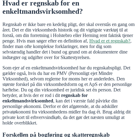
Hvad er regnskab for en
enkeltmandsvirksomhed?
Regnskab er ikke bare en kedelig pligt, der skal overstås en gang om
året. Det er din virksomheds historik og dit vigtigste værktøj til at
forstå, om din forretning i Holstebro eller Herning rent faktisk tjener
penge. Hvis man søger efter en definition af,
Hvad er et regnskab?
,
finder man ofte komplekse forklaringer, men for dig som
selvstændig handler det i bund og grund om at dokumentere dine
indtægter og udgifter over for Skattestyrelsen.
Som ejer af en enkeltmandsvirksomhed har du regnskabspligt. Det
gælder også, hvis du har en PMV (Personligt ejet Mindre
Virksomhed), selvom reglerne for moms her er anderledes. Den
største forskel på din virksomhedsform og et ApS er den personlige
hæftelse. Du og din virksomhed er juridisk set én person. Det
betyder, at hvis der er rod i dit
regnskab for
enkeltmandsvirksomhed
, kan det i værste fald påvirke din
personlige økonomi. Derfor er det afgørende, at du adskiller
privatøkonomi fra virksomhedens midler fra dag ét. Brug aldrig dit
private kort til erhvervsindkøb, da det gør det næsten umuligt at
holde overblikket.
Forskellen på bogføring og skatteregnskab