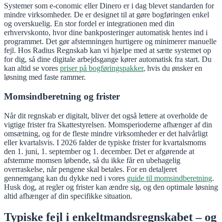
Systemer som e-conomic eller Dinero er i dag blevet standarden for
mindre virksomheder. De er designet til at gøre bogføringen enkel
og overskuelig. En stor fordel er integrationen med din
erhvervskonto, hvor dine bankposteringer automatisk hentes ind i
programmet. Det gør afstemningen hurtigere og minimerer manuelle
fejl. Hos Radius Regnskab kan vi hjælpe med at sætte systemet op
for dig, så dine digitale arbejdsgange kører automatisk fra start. Du
kan altid se vores
priser på bogføringspakker
, hvis du ønsker en
løsning med faste rammer.
Momsindberetning og frister
Når dit regnskab er digitalt, bliver det også lettere at overholde de
vigtige frister fra Skattestyrelsen. Momsperioderne afhænger af din
omsætning, og for de fleste mindre virksomheder er det halvårligt
eller kvartalsvis. I 2026 falder de typiske frister for kvartalsmoms
den 1. juni, 1. september og 1. december. Det er afgørende at
afstemme momsen løbende, så du ikke får en ubehagelig
overraskelse, når pengene skal betales. For en detaljeret
gennemgang kan du dykke ned i vores
guide til momsindberetning
.
Husk dog, at regler og frister kan ændre sig, og den optimale løsning
altid afhænger af din specifikke situation.
Typiske fejl i enkeltmandsregnskabet – og