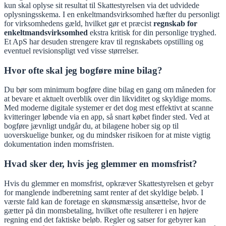
kun skal oplyse sit resultat til Skattestyrelsen via det udvidede
oplysningsskema. I en enkeltmandsvirksomhed hæfter du personligt
for virksomhedens gæld, hvilket gør et præcist
regnskab for
enkeltmandsvirksomhed
ekstra kritisk for din personlige tryghed.
Et ApS har desuden strengere krav til regnskabets opstilling og
eventuel revisionspligt ved visse størrelser.
Hvor ofte skal jeg bogføre mine bilag?
Du bør som minimum bogføre dine bilag en gang om måneden for
at bevare et aktuelt overblik over din likviditet og skyldige moms.
Med moderne digitale systemer er det dog mest effektivt at scanne
kvitteringer løbende via en app, så snart købet finder sted. Ved at
bogføre jævnligt undgår du, at bilagene hober sig op til
uoverskuelige bunker, og du mindsker risikoen for at miste vigtig
dokumentation inden momsfristen.
Hvad sker der, hvis jeg glemmer en momsfrist?
Hvis du glemmer en momsfrist, opkræver Skattestyrelsen et gebyr
for manglende indberetning samt renter af det skyldige beløb. I
værste fald kan de foretage en skønsmæssig ansættelse, hvor de
gætter på din momsbetaling, hvilket ofte resulterer i en højere
regning end det faktiske beløb. Regler og satser for gebyrer kan