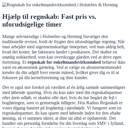
Hjælp til regnskab: Fast pris vs.
uforudsigelige timer
Mange selvstændige i Holstebro og Herning fravælger den
traditionelle revisor, fordi de frygter den uforudsigelige regning. Når
man arbejder med uigennemskuelige timepriser, ved man aldrig helt,
hvad det koster, før fakturaen lander i postkassen. Det skaber en
unødig usikkerhed, som kan overskygge glæden ved at drive egen
forretning. Et
regnskab for enkeltmandsvirksomhed
behøver ikke
være en økonomisk gætteleg. Ved at vælge en abonnementsmodel
kender du din udgift hver eneste måned, hvilket giver dig ro til at
fokusere på din kerneforretning og dine kunder.
Der er også stor forskel på værdien af én årlig samtale sammenlignet
med løbende sparring. Hvis du kun taler med din regnskabspartner
efter årets udløb, er skaden ofte sket, hvis du har begået de fejl i
bogføringen, som vi gennemgik tidligere. Hos Radius Regnskab er
vores tilgang baseret på bogføring i øjenhøjde. Vi fungerer som en
regnskabspartner, du kan sparre med løbende inden for den aftalte
løsning, så vi sammen sikrer, at dine tal altid er opdaterede. Det
handler om personlig forståelse for din hverdag som SMV i Jylland,