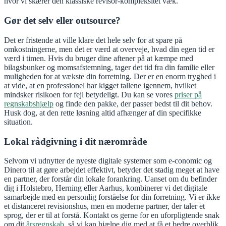
hvor vi skærer den klassiske revisor-kompleksitet væk.
Gør det selv eller outsource?
Det er fristende at ville klare det hele selv for at spare på
omkostningerne, men det er værd at overveje, hvad din egen tid er
værd i timen. Hvis du bruger dine aftener på at kæmpe med
bilagsbunker og momsafstemning, tager det tid fra din familie eller
muligheden for at vækste din forretning. Der er en enorm tryghed i
at vide, at en professionel har kigget tallene igennem, hvilket
mindsker risikoen for fejl betydeligt. Du kan se vores
priser på
regnskabshjælp
og finde den pakke, der passer bedst til dit behov.
Husk dog, at den rette løsning altid afhænger af din specifikke
situation.
Lokal rådgivning i dit nærområde
Selvom vi udnytter de nyeste digitale systemer som e-conomic og
Dinero til at gøre arbejdet effektivt, betyder det stadig meget at have
en partner, der forstår din lokale forankring. Uanset om du befinder
dig i Holstebro, Herning eller Aarhus, kombinerer vi det digitale
samarbejde med en personlig forståelse for din forretning. Vi er ikke
et distanceret revisionshus, men en moderne partner, der taler et
sprog, der er til at forstå. Kontakt os gerne for en uforpligtende snak
om dit
årsregnskab
, så vi kan hjælpe dig med at få et bedre overblik