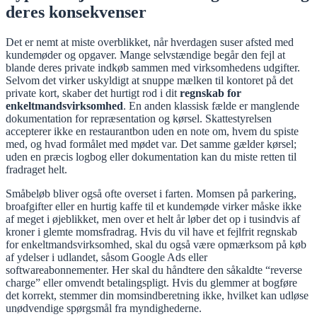
deres konsekvenser
Det er nemt at miste overblikket, når hverdagen suser afsted med
kundemøder og opgaver. Mange selvstændige begår den fejl at
blande deres private indkøb sammen med virksomhedens udgifter.
Selvom det virker uskyldigt at snuppe mælken til kontoret på det
private kort, skaber det hurtigt rod i dit
regnskab for
enkeltmandsvirksomhed
. En anden klassisk fælde er manglende
dokumentation for repræsentation og kørsel. Skattestyrelsen
accepterer ikke en restaurantbon uden en note om, hvem du spiste
med, og hvad formålet med mødet var. Det samme gælder kørsel;
uden en præcis logbog eller dokumentation kan du miste retten til
fradraget helt.
Småbeløb bliver også ofte overset i farten. Momsen på parkering,
broafgifter eller en hurtig kaffe til et kundemøde virker måske ikke
af meget i øjeblikket, men over et helt år løber det op i tusindvis af
kroner i glemte momsfradrag. Hvis du vil have et fejlfrit regnskab
for enkeltmandsvirksomhed, skal du også være opmærksom på køb
af ydelser i udlandet, såsom Google Ads eller
softwareabonnementer. Her skal du håndtere den såkaldte “reverse
charge” eller omvendt betalingspligt. Hvis du glemmer at bogføre
det korrekt, stemmer din momsindberetning ikke, hvilket kan udløse
unødvendige spørgsmål fra myndighederne.