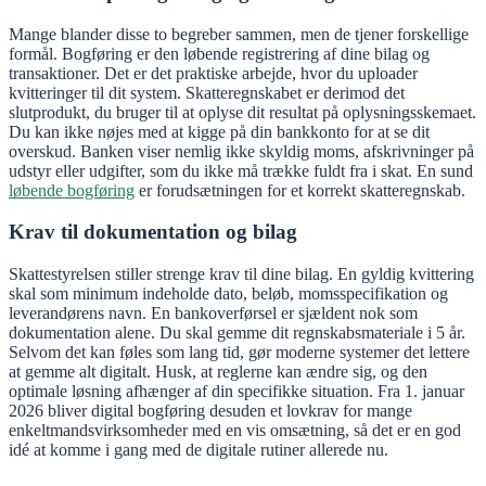
Mange blander disse to begreber sammen, men de tjener forskellige
formål. Bogføring er den løbende registrering af dine bilag og
transaktioner. Det er det praktiske arbejde, hvor du uploader
kvitteringer til dit system. Skatteregnskabet er derimod det
slutprodukt, du bruger til at oplyse dit resultat på oplysningsskemaet.
Du kan ikke nøjes med at kigge på din bankkonto for at se dit
overskud. Banken viser nemlig ikke skyldig moms, afskrivninger på
udstyr eller udgifter, som du ikke må trække fuldt fra i skat. En sund
løbende bogføring
er forudsætningen for et korrekt skatteregnskab.
Krav til dokumentation og bilag
Skattestyrelsen stiller strenge krav til dine bilag. En gyldig kvittering
skal som minimum indeholde dato, beløb, momsspecifikation og
leverandørens navn. En bankoverførsel er sjældent nok som
dokumentation alene. Du skal gemme dit regnskabsmateriale i 5 år.
Selvom det kan føles som lang tid, gør moderne systemer det lettere
at gemme alt digitalt. Husk, at reglerne kan ændre sig, og den
optimale løsning afhænger af din specifikke situation. Fra 1. januar
2026 bliver digital bogføring desuden et lovkrav for mange
enkeltmandsvirksomheder med en vis omsætning, så det er en god
idé at komme i gang med de digitale rutiner allerede nu.