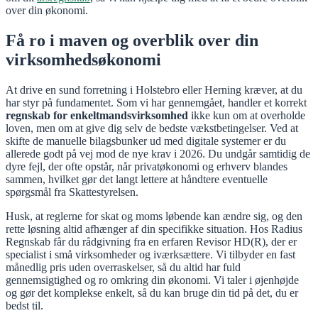
over din økonomi.
Få ro i maven og overblik over din
virksomhedsøkonomi
At drive en sund forretning i Holstebro eller Herning kræver, at du
har styr på fundamentet. Som vi har gennemgået, handler et korrekt
regnskab for enkeltmandsvirksomhed
ikke kun om at overholde
loven, men om at give dig selv de bedste vækstbetingelser. Ved at
skifte de manuelle bilagsbunker ud med digitale systemer er du
allerede godt på vej mod de nye krav i 2026. Du undgår samtidig de
dyre fejl, der ofte opstår, når privatøkonomi og erhverv blandes
sammen, hvilket gør det langt lettere at håndtere eventuelle
spørgsmål fra Skattestyrelsen.
Husk, at reglerne for skat og moms løbende kan ændre sig, og den
rette løsning altid afhænger af din specifikke situation. Hos Radius
Regnskab får du rådgivning fra en erfaren Revisor HD(R), der er
specialist i små virksomheder og iværksættere. Vi tilbyder en fast
månedlig pris uden overraskelser, så du altid har fuld
gennemsigtighed og ro omkring din økonomi. Vi taler i øjenhøjde
og gør det komplekse enkelt, så du kan bruge din tid på det, du er
bedst til.