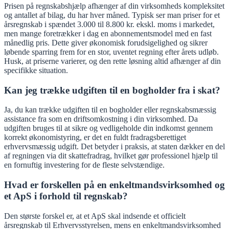
Prisen på regnskabshjælp afhænger af din virksomheds kompleksitet
og antallet af bilag, du har hver måned. Typisk ser man priser for et
årsregnskab i spændet 3.000 til 8.800 kr. ekskl. moms i markedet,
men mange foretrækker i dag en abonnementsmodel med en fast
månedlig pris. Dette giver økonomisk forudsigelighed og sikrer
løbende sparring frem for en stor, uventet regning efter årets udløb.
Husk, at priserne varierer, og den rette løsning altid afhænger af din
specifikke situation.
Kan jeg trække udgiften til en bogholder fra i skat?
Ja, du kan trække udgiften til en bogholder eller regnskabsmæssig
assistance fra som en driftsomkostning i din virksomhed. Da
udgiften bruges til at sikre og vedligeholde din indkomst gennem
korrekt økonomistyring, er det en fuldt fradragsberettiget
erhvervsmæssig udgift. Det betyder i praksis, at staten dækker en del
af regningen via dit skattefradrag, hvilket gør professionel hjælp til
en fornuftig investering for de fleste selvstændige.
Hvad er forskellen på en enkeltmandsvirksomhed og
et ApS i forhold til regnskab?
Den største forskel er, at et ApS skal indsende et officielt
årsregnskab til Erhvervsstyrelsen, mens en enkeltmandsvirksomhed