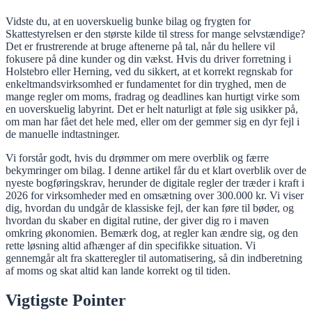
Vidste du, at en uoverskuelig bunke bilag og frygten for
Skattestyrelsen er den største kilde til stress for mange selvstændige?
Det er frustrerende at bruge aftenerne på tal, når du hellere vil
fokusere på dine kunder og din vækst. Hvis du driver forretning i
Holstebro eller Herning, ved du sikkert, at et korrekt regnskab for
enkeltmandsvirksomhed er fundamentet for din tryghed, men de
mange regler om moms, fradrag og deadlines kan hurtigt virke som
en uoverskuelig labyrint. Det er helt naturligt at føle sig usikker på,
om man har fået det hele med, eller om der gemmer sig en dyr fejl i
de manuelle indtastninger.
Vi forstår godt, hvis du drømmer om mere overblik og færre
bekymringer om bilag. I denne artikel får du et klart overblik over de
nyeste bogføringskrav, herunder de digitale regler der træder i kraft i
2026 for virksomheder med en omsætning over 300.000 kr. Vi viser
dig, hvordan du undgår de klassiske fejl, der kan føre til bøder, og
hvordan du skaber en digital rutine, der giver dig ro i maven
omkring økonomien. Bemærk dog, at regler kan ændre sig, og den
rette løsning altid afhænger af din specifikke situation. Vi
gennemgår alt fra skatteregler til automatisering, så din indberetning
af moms og skat altid kan lande korrekt og til tiden.
Vigtigste Pointer