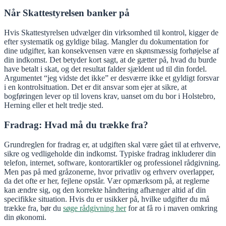
Når Skattestyrelsen banker på
Hvis Skattestyrelsen udvælger din virksomhed til kontrol, kigger de
efter systematik og gyldige bilag. Mangler du dokumentation for
dine udgifter, kan konsekvensen være en skønsmæssig forhøjelse af
din indkomst. Det betyder kort sagt, at de gætter på, hvad du burde
have betalt i skat, og det resultat falder sjældent ud til din fordel.
Argumentet “jeg vidste det ikke” er desværre ikke et gyldigt forsvar
i en kontrolsituation. Det er dit ansvar som ejer at sikre, at
bogføringen lever op til lovens krav, uanset om du bor i Holstebro,
Herning eller et helt tredje sted.
Fradrag: Hvad må du trække fra?
Grundreglen for fradrag er, at udgiften skal være gået til at erhverve,
sikre og vedligeholde din indkomst. Typiske fradrag inkluderer din
telefon, internet, software, kontorartikler og professionel rådgivning.
Men pas på med gråzonerne, hvor privatliv og erhverv overlapper,
da det ofte er her, fejlene opstår. Vær opmærksom på, at reglerne
kan ændre sig, og den korrekte håndtering afhænger altid af din
specifikke situation. Hvis du er usikker på, hvilke udgifter du må
trække fra, bør du
søge rådgivning her
for at få ro i maven omkring
din økonomi.