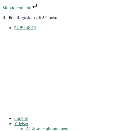
Skip to content
Radius Regnskab - R2 Consult
27 89 58 15
Forside
Ydelser
All-in-one abonnement