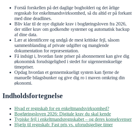
Forstå forskellen på det daglige bogholderi og det årlige
regnskab for enkeltmandsvirksomhed, så du altid er på forkant
med dine deadlines.
Bliv klar til de nye digitale krav i bogføringsloven fra 2026,
der stiller krav om godkendte systemer og automatisk backup
af dine data.
Lær at identificere og undgå de mest kritiske fejl, såsom
sammenblanding af private udgifter og manglende
dokumentation for repræsentation.
Få indsigt i, hvordan faste priser på abonnement kan give dig
økonomisk forudsigelighed i stedet for uigennemskuelige
timepriser.
Opdag hvordan et gennemskueligt system kan fjerne de
manuelle bilagsbunker og give dig ro i maven omkring din
økonomi.
Indholdsfortegnelse
Hvad er regnskab for en enkeltmandsvirksomhed?
Bogføringsloven 2026: Digitale krav du skal kende
Typiske fejl i enkeltmandsregnskabet – og deres konsekvenser
Hjælp til regnskab: Fast pris vs. uforudsigelige timer