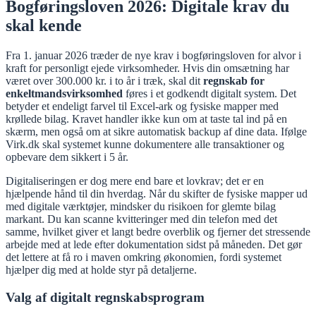
Bogføringsloven 2026: Digitale krav du
skal kende
Fra 1. januar 2026 træder de nye krav i bogføringsloven for alvor i
kraft for personligt ejede virksomheder. Hvis din omsætning har
været over 300.000 kr. i to år i træk, skal dit
regnskab for
enkeltmandsvirksomhed
føres i et godkendt digitalt system. Det
betyder et endeligt farvel til Excel-ark og fysiske mapper med
krøllede bilag. Kravet handler ikke kun om at taste tal ind på en
skærm, men også om at sikre automatisk backup af dine data. Ifølge
Virk.dk skal systemet kunne dokumentere alle transaktioner og
opbevare dem sikkert i 5 år.
Digitaliseringen er dog mere end bare et lovkrav; det er en
hjælpende hånd til din hverdag. Når du skifter de fysiske mapper ud
med digitale værktøjer, mindsker du risikoen for glemte bilag
markant. Du kan scanne kvitteringer med din telefon med det
samme, hvilket giver et langt bedre overblik og fjerner det stressende
arbejde med at lede efter dokumentation sidst på måneden. Det gør
det lettere at få ro i maven omkring økonomien, fordi systemet
hjælper dig med at holde styr på detaljerne.
Valg af digitalt regnskabsprogram